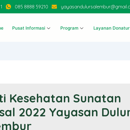
11
085 8888 59210
yayasandulursalembur@gmail.
me
Pusat Informasi
Program
Layanan Donatur
ti Kesehatan Sunatan
sal 2022 Yayasan Dulu
embur