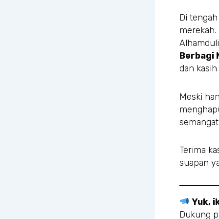
Di tengah
merekah.
Alhamduli
Berbagi
dan kasih
Meski han
menghapu
semangat
Terima ka
suapan ya
Yuk, i
Dukung pr