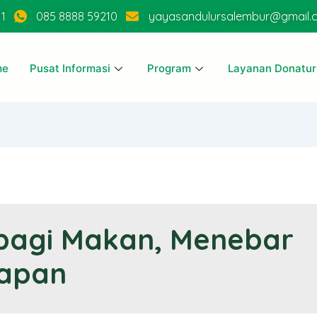
11
085 8888 59210
yayasandulursalembur@gmail.
me
Pusat Informasi
Program
Layanan Donatur
bagi Makan, Menebar
apan