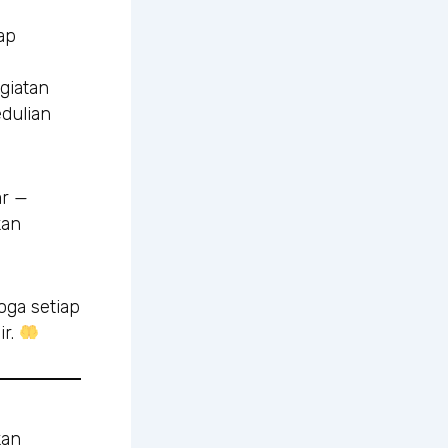
ap
giatan
dulian
ar —
kan
oga setiap
ir.
kan