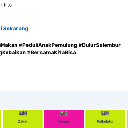
 kita.
i Sekarang
iMakan #PeduliAnakPemulung #DulurSalembur
ngKebaikan #BersamaKitaBisa
Zakat
Donasi
Kalkulator