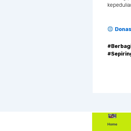
kepedulian
Donas
#Berbag
#Sepiri
Home