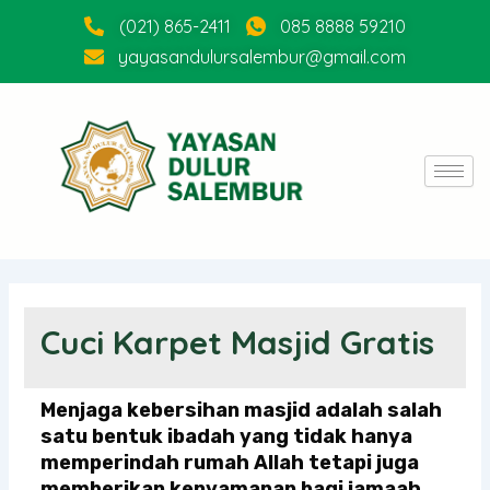
Skip
(021) 865-2411
085 8888 59210
to
yayasandulursalembur@gmail.com
content
Cuci Karpet Masjid Gratis
Menjaga kebersihan masjid adalah salah
satu bentuk ibadah yang tidak hanya
memperindah rumah Allah tetapi juga
memberikan kenyamanan bagi jamaah