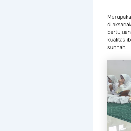
Merupakan
dilaksana
bertujuan
kualitas 
sunnah.