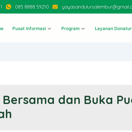
11
085 8888 59210
yayasandulursalembur@gmail.
me
Pusat Informasi
Program
Layanan Donatur
 Bersama dan Buka Pu
ah