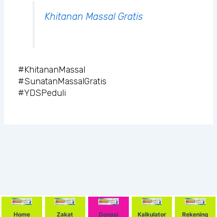
Khitanan Massal Gratis
#KhitananMassal
#SunatanMassalGratis
#YDSPeduli
Home
Zakat
Donasi
Kalkulator
Rekening