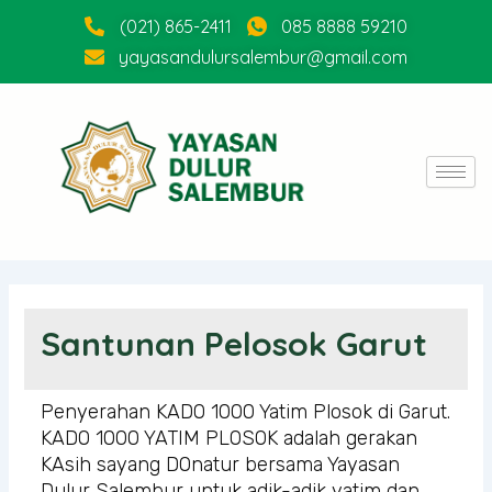
Skip
(021) 865-2411
085 8888 59210
to
yayasandulursalembur@gmail.com
content
Santunan Pelosok Garut
Penyerahan KADO 1000 Yatim Plosok di Garut.
KADO 1000 YATIM PLOSOK adalah gerakan
KAsih sayang DOnatur bersama Yayasan
Dulur Salembur untuk adik-adik yatim dan